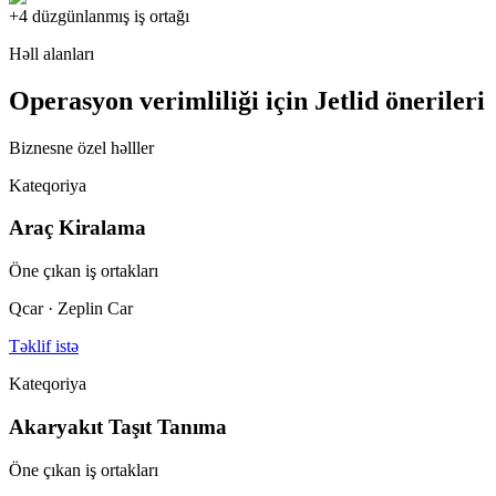
+4 düzgünlanmış iş ortağı
Həll alanları
Operasyon verimliliği için Jetlid önerileri
Biznesne özel həlller
Kateqoriya
Araç Kiralama
Öne çıkan iş ortakları
Qcar · Zeplin Car
Təklif istə
Kateqoriya
Akaryakıt Taşıt Tanıma
Öne çıkan iş ortakları