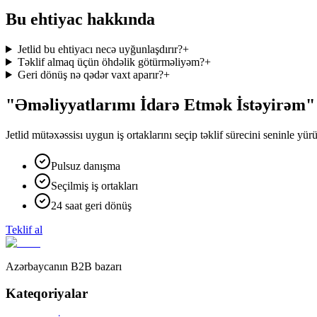
Bu ehtiyac hakkında
Jetlid bu ehtiyacı necə uyğunlaşdırır?
+
Təklif almaq üçün öhdəlik götürməliyəm?
+
Geri dönüş nə qədər vaxt aparır?
+
"Əməliyyatlarımı İdarə Etmək İstəyirəm" 
Jetlid mütəxəssisı uygun iş ortaklarını seçip təklif sürecini seninle yür
Pulsuz danışma
Seçilmiş iş ortakları
24 saat geri dönüş
Teklif al
Azərbaycanın B2B bazarı
Kateqoriyalar