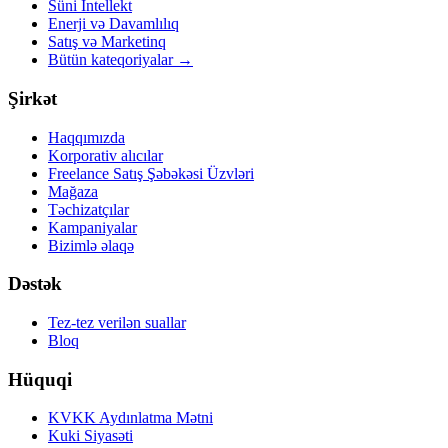
Süni İntellekt
Enerji və Davamlılıq
Satış və Marketinq
Bütün kateqoriyalar
→
Şirkət
Haqqımızda
Korporativ alıcılar
Freelance Satış Şəbəkəsi Üzvləri
Mağaza
Təchizatçılar
Kampaniyalar
Bizimlə əlaqə
Dəstək
Tez-tez verilən suallar
Bloq
Hüquqi
KVKK Aydınlatma Mətni
Kuki Siyasəti