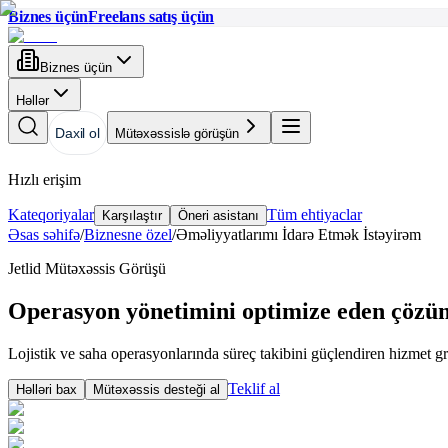
Biznes üçün
Freelans satış üçün
Biznes üçün
Həllər
Daxil ol
Mütəxəssislə görüşün
Hızlı erişim
Kateqoriyalar
Tüm ehtiyaclar
Karşılaştır
Öneri asistanı
Əsas səhifə
/
Biznesne özel
/
Əməliyyatlarımı İdarə Etmək İstəyirəm
Jetlid Mütəxəssis Görüşü
Operasyon yönetimini optimize eden çözü
Lojistik ve saha operasyonlarında süreç takibini güçlendiren hizmet gr
Teklif al
Həlləri bax
Mütəxəssis desteği al