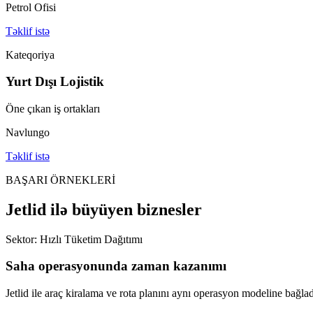
Petrol Ofisi
Təklif istə
Kateqoriya
Yurt Dışı Lojistik
Öne çıkan iş ortakları
Navlungo
Təklif istə
BAŞARI ÖRNEKLERİ
Jetlid ilə büyüyen biznesler
Sektor: Hızlı Tüketim Dağıtımı
Saha operasyonunda zaman kazanımı
Jetlid ile araç kiralama ve rota planını aynı operasyon modeline bağla