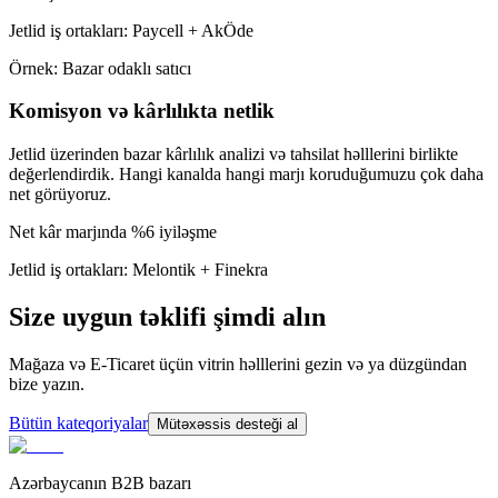
Jetlid iş ortakları: Paycell + AkÖde
Örnek: Bazar odaklı satıcı
Komisyon və kârlılıkta netlik
Jetlid üzerinden bazar kârlılık analizi və tahsilat həlllerini birlikte
değerlendirdik. Hangi kanalda hangi marjı koruduğumuzu çok daha
net görüyoruz.
Net kâr marjında %6 iyiləşme
Jetlid iş ortakları: Melontik + Finekra
Size uygun təklifi şimdi alın
Mağaza və E-Ticaret üçün vitrin həlllerini gezin və ya düzgündan
bize yazın.
Bütün kateqoriyalar
Mütəxəssis desteği al
Azərbaycanın B2B bazarı