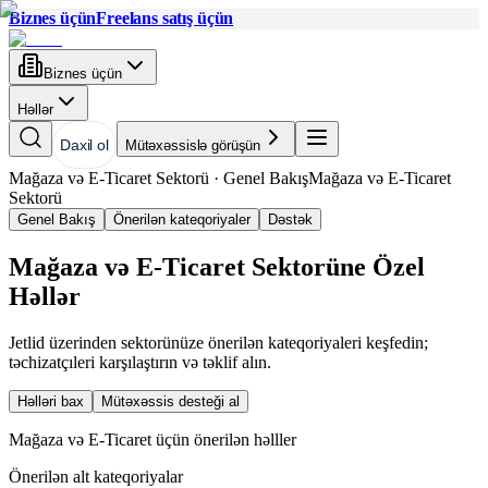
Biznes üçün
Freelans satış üçün
Biznes üçün
Həllər
Daxil ol
Mütəxəssislə görüşün
Mağaza və E-Ticaret Sektorü
·
Genel Bakış
Mağaza və E-Ticaret
Sektorü
Genel Bakış
Önerilən kateqoriyaler
Dəstək
Mağaza və E-Ticaret Sektorüne Özel
Həllər
Jetlid üzerinden sektorünüze önerilən kateqoriyaleri keşfedin;
təchizatçıleri karşılaştırın və təklif alın.
Həlləri bax
Mütəxəssis desteği al
Mağaza və E-Ticaret üçün önerilən həlller
Önerilən alt kateqoriyalar