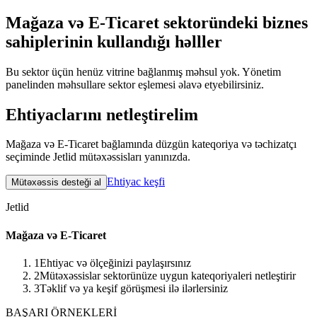
Mağaza və E-Ticaret sektoründeki biznes
sahiplerinin kullandığı həlller
Bu sektor üçün henüz vitrine bağlanmış məhsul yok. Yönetim
panelinden məhsullare sektor eşlemesi əlavə etyebilirsiniz.
Ehtiyaclarını netleştirelim
Mağaza və E-Ticaret bağlamında düzgün kateqoriya və təchizatçı
seçiminde Jetlid mütəxəssisları yanınızda.
Ehtiyac keşfi
Mütəxəssis desteği al
Jetlid
Mağaza və E-Ticaret
1
Ehtiyac və ölçeğinizi paylaşırsınız
2
Mütəxəssislar sektorünüze uygun kateqoriyaleri netleştirir
3
Təklif və ya keşif görüşmesi ilə ilərlersiniz
BAŞARI ÖRNEKLERİ