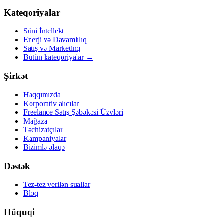
Kateqoriyalar
Süni İntellekt
Enerji və Davamlılıq
Satış və Marketinq
Bütün kateqoriyalar
→
Şirkət
Haqqımızda
Korporativ alıcılar
Freelance Satış Şəbəkəsi Üzvləri
Mağaza
Təchizatçılar
Kampaniyalar
Bizimlə əlaqə
Dəstək
Tez-tez verilən suallar
Bloq
Hüquqi