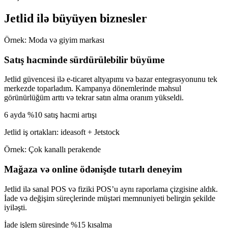
Jetlid ilə büyüyen biznesler
Örnek: Moda və giyim markası
Satış hacminde sürdürülebilir büyüme
Jetlid güvencesi ilə e-ticaret altyapımı və bazar entegrasyonunu tek
merkezde toparladım. Kampanya dönemlerinde məhsul
görünürlüğüm arttı və tekrar satın alma oranım yükseldi.
6 ayda %10 satış hacmi artışı
Jetlid iş ortakları: ideasoft + Jetstock
Örnek: Çok kanallı perakende
Mağaza və online ödənişde tutarlı deneyim
Jetlid ilə sanal POS və fiziki POS’u aynı raporlama çizgisine aldık.
İade və değişim süreçlerinde müştəri memnuniyeti belirgin şekilde
iyiləşti.
İade işlem süresinde %15 kısalma