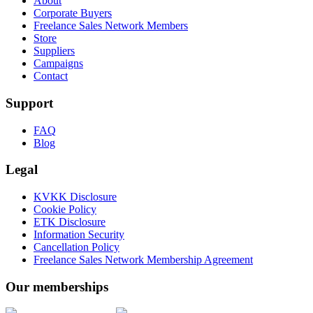
About
Corporate Buyers
Freelance Sales Network Members
Store
Suppliers
Campaigns
Contact
Support
FAQ
Blog
Legal
KVKK Disclosure
Cookie Policy
ETK Disclosure
Information Security
Cancellation Policy
Freelance Sales Network Membership Agreement
Our memberships