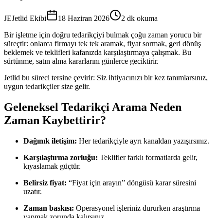
JE
Jetlid Ekibi
18 Haziran 2026
2 dk okuma
Bir işletme için doğru tedarikçiyi bulmak çoğu zaman yorucu bir
süreçtir: onlarca firmayı tek tek aramak, fiyat sormak, geri dönüş
beklemek ve teklifleri kafanızda karşılaştırmaya çalışmak. Bu
sürtünme, satın alma kararlarını günlerce geciktirir.
Jetlid bu süreci tersine çevirir: Siz ihtiyacınızı bir kez tanımlarsınız,
uygun tedarikçiler size gelir.
Geleneksel Tedarikçi Arama Neden
Zaman Kaybettirir?
Dağınık iletişim:
Her tedarikçiyle ayrı kanaldan yazışırsınız.
Karşılaştırma zorluğu:
Teklifler farklı formatlarda gelir,
kıyaslamak güçtür.
Belirsiz fiyat:
“Fiyat için arayın” döngüsü karar süresini
uzatır.
Zaman baskısı:
Operasyonel işleriniz dururken araştırma
yapmak zorunda kalırsınız.