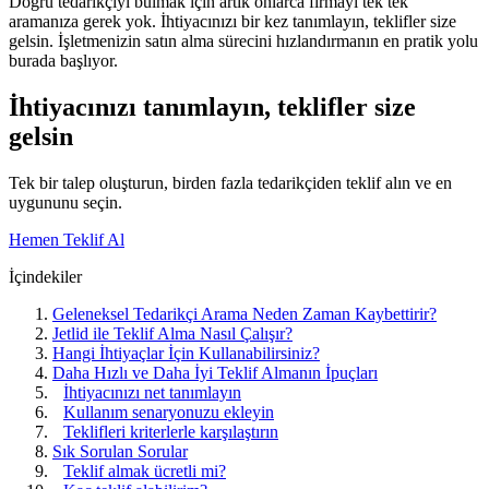
Doğru tedarikçiyi bulmak için artık onlarca firmayı tek tek
aramanıza gerek yok. İhtiyacınızı bir kez tanımlayın, teklifler size
gelsin. İşletmenizin satın alma sürecini hızlandırmanın en pratik yolu
burada başlıyor.
İhtiyacınızı tanımlayın, teklifler size
gelsin
Tek bir talep oluşturun, birden fazla tedarikçiden teklif alın ve en
uygununu seçin.
Hemen Teklif Al
İçindekiler
Geleneksel Tedarikçi Arama Neden Zaman Kaybettirir?
Jetlid ile Teklif Alma Nasıl Çalışır?
Hangi İhtiyaçlar İçin Kullanabilirsiniz?
Daha Hızlı ve Daha İyi Teklif Almanın İpuçları
İhtiyacınızı net tanımlayın
Kullanım senaryonuzu ekleyin
Teklifleri kriterlerle karşılaştırın
Sık Sorulan Sorular
Teklif almak ücretli mi?