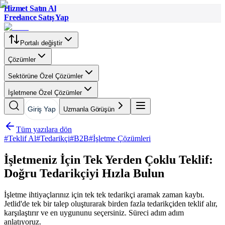
Hizmet Satın Al
Freelance Satış Yap
Portalı değiştir
Çözümler
Sektörüne Özel Çözümler
İşletmene Özel Çözümler
Giriş Yap
Uzmanla Görüşün
Tüm yazılara dön
#
Teklif Al
#
Tedarikçi
#
B2B
#
İşletme Çözümleri
İşletmeniz İçin Tek Yerden Çoklu Teklif:
Doğru Tedarikçiyi Hızla Bulun
İşletme ihtiyaçlarınız için tek tek tedarikçi aramak zaman kaybı.
Jetlid'de tek bir talep oluşturarak birden fazla tedarikçiden teklif alır,
karşılaştırır ve en uygununu seçersiniz. Süreci adım adım
anlatıyoruz.