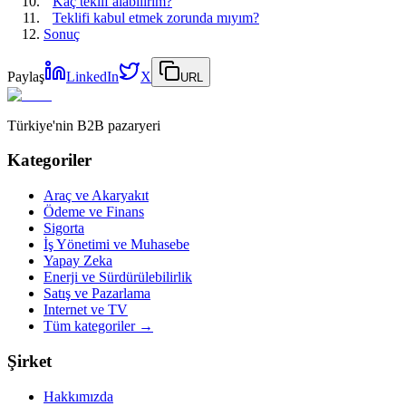
Kaç teklif alabilirim?
Teklifi kabul etmek zorunda mıyım?
Sonuç
Paylaş
LinkedIn
X
URL
Türkiye'nin B2B pazaryeri
Kategoriler
Araç ve Akaryakıt
Ödeme ve Finans
Sigorta
İş Yönetimi ve Muhasebe
Yapay Zeka
Enerji ve Sürdürülebilirlik
Satış ve Pazarlama
Internet ve TV
Tüm kategoriler
→
Şirket
Hakkımızda