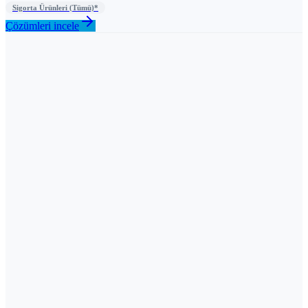
Sigorta Ürünleri (Tümü)*
Çözümleri incele
İletişim
Jetlid Destek
Pazartesi – Cuma, 09:00 – 18:00 (GMT+3)