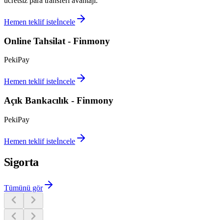
ücretsiz para transferi avantajı.
Hemen teklif iste
İncele
Online Tahsilat - Finmony
PekiPay
Hemen teklif iste
İncele
Açık Bankacılık - Finmony
PekiPay
Hemen teklif iste
İncele
Sigorta
Tümünü gör