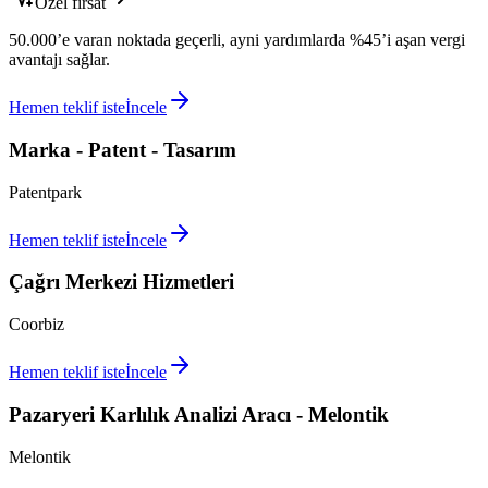
Özel fırsat
50.000’e varan noktada geçerli, ayni yardımlarda %45’i aşan vergi
avantajı sağlar.
Hemen teklif iste
İncele
Marka - Patent - Tasarım
Patentpark
Hemen teklif iste
İncele
Çağrı Merkezi Hizmetleri
Coorbiz
Hemen teklif iste
İncele
Pazaryeri Karlılık Analizi Aracı - Melontik
Melontik