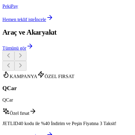
PekiPay
Hemen teklif iste
İncele
Araç ve Akaryakıt
Tümünü gör
KAMPANYA
ÖZEL FIRSAT
QCar
QCar
Özel fırsat
JETLID40 kodu ile %40 İndirim ve Peşin Fiyatına 3 Taksit!