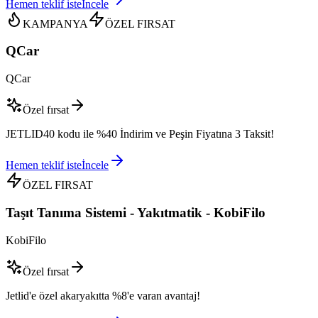
Hemen teklif iste
İncele
KAMPANYA
ÖZEL FIRSAT
QCar
QCar
Özel fırsat
JETLID40 kodu ile %40 İndirim ve Peşin Fiyatına 3 Taksit!
Hemen teklif iste
İncele
ÖZEL FIRSAT
Taşıt Tanıma Sistemi - Yakıtmatik - KobiFilo
KobiFilo
Özel fırsat
Jetlid'e özel akaryakıtta %8'e varan avantaj!