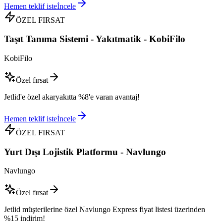
Hemen teklif iste
İncele
ÖZEL FIRSAT
Taşıt Tanıma Sistemi - Yakıtmatik - KobiFilo
KobiFilo
Özel fırsat
Jetlid'e özel akaryakıtta %8'e varan avantaj!
Hemen teklif iste
İncele
ÖZEL FIRSAT
Yurt Dışı Lojistik Platformu - Navlungo
Navlungo
Özel fırsat
Jetlid müşterilerine özel Navlungo Express fiyat listesi üzerinden
%15 indirim!