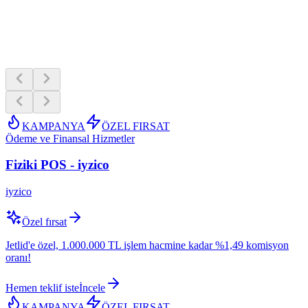
KAMPANYA
ÖZEL FIRSAT
Ödeme ve Finansal Hizmetler
Fiziki POS - iyzico
iyzico
Özel fırsat
Jetlid'e özel, 1.000.000 TL işlem hacmine kadar %1,49 komisyon
oranı!
Hemen teklif iste
İncele
KAMPANYA
ÖZEL FIRSAT