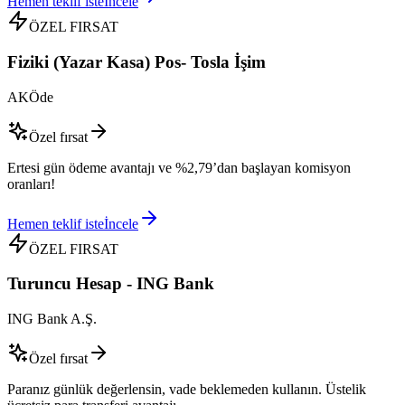
Hemen teklif iste
İncele
ÖZEL FIRSAT
Fiziki (Yazar Kasa) Pos- Tosla İşim
AKÖde
Özel fırsat
Ertesi gün ödeme avantajı ve %2,79’dan başlayan komisyon
oranları!
Hemen teklif iste
İncele
ÖZEL FIRSAT
Turuncu Hesap - ING Bank
ING Bank A.Ş.
Özel fırsat
Paranız günlük değerlensin, vade beklemeden kullanın. Üstelik