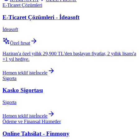
E-Ticaret Çözümleri
E-Ticaret Çözümleri - İdeasoft
İdeasoft
Özel fırsat
Haziran'a özel yıllık 29,900 TL'den başlayan fiyatlar, 2 yıllık lisans'a
+1 yıl hediye.
Hemen teklif iste
İncele
Sigorta
Kasko Sigortası
Sigorta
Hemen teklif iste
İncele
Ödeme ve Finansal Hizmetler
Online Tahsilat - Finmony