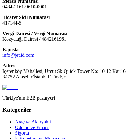
Mersis Numarası
0484-2161-9610-0001
Ticaret Sicil Numarası
417144-5
Vergi Dairesi / Vergi Numarası
Kozyatağı Dairesi / 4842161961
E-posta
info@jetlid.com
Adres
İçerenköy Mahallesi, Umut Sk Quick Tower No: 10-12 Kat:16
34752 Ataşehir/İstanbul Türkiye
Türkiye'nin B2B pazaryeri
Kategoriler
Araç ve Akaryakıt
Ödeme ve Finans
Sigorta
İş Yönetimi ve Muhasebe