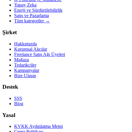
Yapay Zeka
Enerji ve Sürdürülebilirlik
Satış ve Pazarlama
Tüm kategoriler
→
Şirket
Hakkımızda
Kurumsal Alıcılar
Freelance Satış Ağı Üyeleri
Mağaza
Tedarikçiler
Kampanyalar
Bize Ulaşın
Destek
SSS
Blog
Yasal
KVKK Aydınlatma Metni
Çerez Politikası