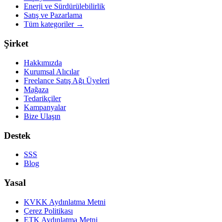
Enerji ve Sürdürülebilirlik
Satış ve Pazarlama
Tüm kategoriler
→
Şirket
Hakkımızda
Kurumsal Alıcılar
Freelance Satış Ağı Üyeleri
Mağaza
Tedarikçiler
Kampanyalar
Bize Ulaşın
Destek
SSS
Blog
Yasal
KVKK Aydınlatma Metni
Çerez Politikası
ETK Aydınlatma Metni