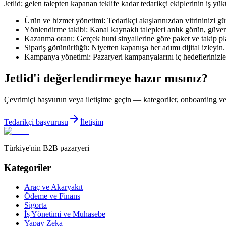
Jetlid; gelen talepten kapanan teklife kadar tedarikçi ekiplerinin iş yük
Ürün ve hizmet yönetimi:
Tedarikçi akışlarınızdan vitrininizi gü
Yönlendirme takibi:
Kanal kaynaklı talepleri anlık görün, güven
Kazanma oranı:
Gerçek huni sinyallerine göre paket ve takip pl
Sipariş görünürlüğü:
Niyetten kapanışa her adımı dijital izleyin.
Kampanya yönetimi:
Pazaryeri kampanyalarını iç hedeflerinizle
Jetlid'i değerlendirmeye hazır mısınız?
Çevrimiçi başvurun veya iletişime geçin — kategoriler, onboarding ve s
Tedarikçi başvurusu
İletişim
Türkiye'nin B2B pazaryeri
Kategoriler
Araç ve Akaryakıt
Ödeme ve Finans
Sigorta
İş Yönetimi ve Muhasebe
Yapay Zeka