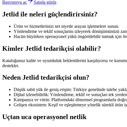
Başvuruyu aç
Satışla görüş
Jetlid ile neleri güçlendirirsiniz?
Ürün ve hizmetlerinizi net niyetle arayan işletmelere sunun.
Yönlendirme ve teklif sonuçlarını izleyerek dönüşümünüzü zaman
Hacim büyürken operasyonel yükü öngörülebilir tutmak için Jetli
Kimler Jetlid tedarikçisi olabilir?
Kataloğunuz kalite ve uyumluluk beklentilerini karşılıyorsa ve kurumsal
destekler.
Neden Jetlid tedarikçisi olun?
Düşük sabit yük ile geniş erişim:
Türkiye genelinde talebe yakla
Dijital izlenebilirlik:
Yönlendirme, teklif ve sonuçları tek yerden
Kampanya ve vitrin:
Platformdaki dönemsel programlarla doğr
Gelişen ekosistem:
Keşif ve eşleştirmeye yönelik sürekli ürün iy
Uçtan uca operasyonel netlik