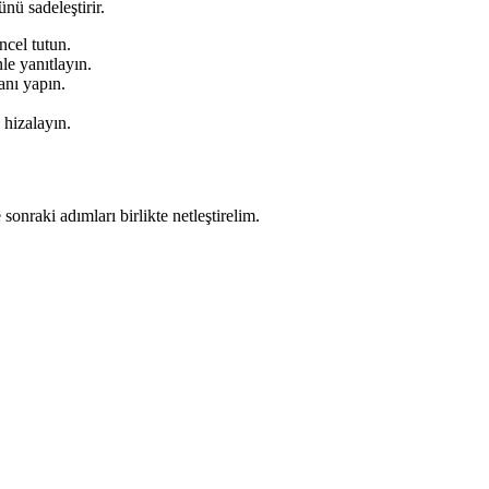
ünü sadeleştirir.
ncel tutun.
le yanıtlayın.
anı yapın.
 hizalayın.
onraki adımları birlikte netleştirelim.