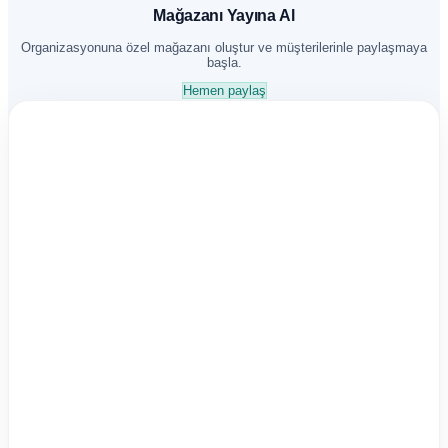
Mağazanı Yayına Al
Organizasyonuna özel mağazanı oluştur ve müşterilerinle paylaşmaya
başla.
Hemen paylaş
Satış ağı kaydı
Ad Soyad
Adınız Soyadınız
E-posta
ornek@email.com
Telefon
05XX XXX XX XX
Kayıt sonrası mağaza paneline erişir ve hizmet seçimine