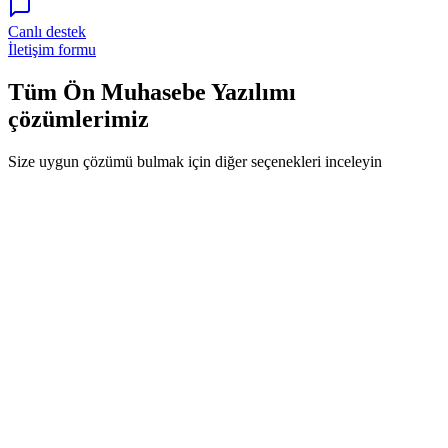
Canlı destek
İletişim formu
Tüm Ön Muhasebe Yazılımı
çözümlerimiz
Size uygun çözümü bulmak için diğer seçenekleri inceleyin
İş Yönetim Çözümleri
E-tebligat Otomasyonu - Tebli
Grid Solution Bilişim Ve Yazılım Tic LTD ŞTİ
Hemen teklif iste
İncele
Ön Muhasebe Yazılımı karşılaştırma
paneli