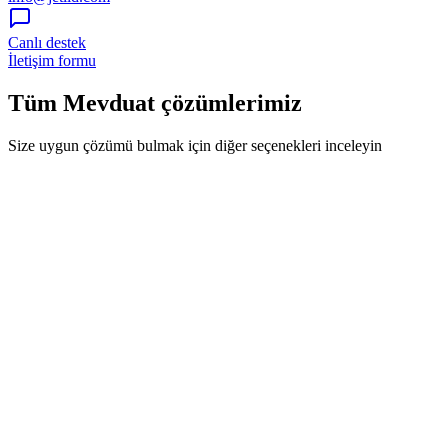
Canlı destek
İletişim formu
Tüm Mevduat çözümlerimiz
Size uygun çözümü bulmak için diğer seçenekleri inceleyin
ÖZEL FIRSAT
Ödeme ve Finansal Hizmetler
VOV Hesap - AlternatifBank
AlternatifBank
Özel fırsat
45 gün avantajlı hoş geldin faizi, Dijital para transferleri süresiz
ücretsiz