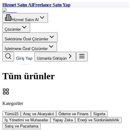
Hizmet Satın Al
Freelance Satış Yap
Hizmet Satın Al
Çözümler
Sektörüne Özel Çözümler
İşletmene Özel Çözümler
Giriş Yap
Uzmanla Görüşün
Tüm ürünler
Kategoriler
Tümü
15
Araç ve Akaryakıt
Ödeme ve Finans
Sigorta
İş Yönetimi ve Muhasebe
Yapay Zeka
Enerji ve Sürdürülebilirlik
Satış ve Pazarlama