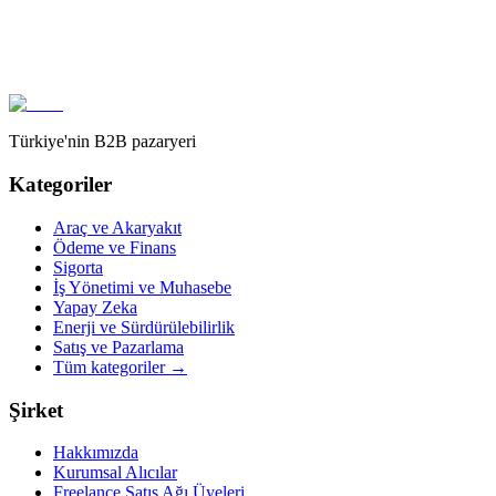
Ticari Ödemeler ve Tahsilat Platformu - Tahsildar
Tahsildar
Hemen teklif iste
İncele
Türkiye'nin B2B pazaryeri
Kategoriler
Araç ve Akaryakıt
Ödeme ve Finans
Sigorta
İş Yönetimi ve Muhasebe
Yapay Zeka
Enerji ve Sürdürülebilirlik
Satış ve Pazarlama
Tüm kategoriler
→
Şirket
Hakkımızda
Kurumsal Alıcılar
Freelance Satış Ağı Üyeleri