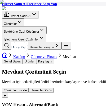
Hizmet Satın Al
Freelance Satış Yap
Hizmet Satın Al
Çözümler
Sektörüne Özel Çözümler
İşletmene Özel Çözümler
Giriş Yap
Uzmanla Görüşün
Katalog
Ödeme ve Finans
Mevduat
Genel Bakış
Ürünler
Karşılaştır
Mevduat
Çözümünü Seçin
Mevduat
için tedarikçileri Jetlid üzerinden karşılaştırın ve hızlıca teklif
Çözümleri İncele
Uzmanla Görüş
▶
VOV Hesap - AlternatifBank