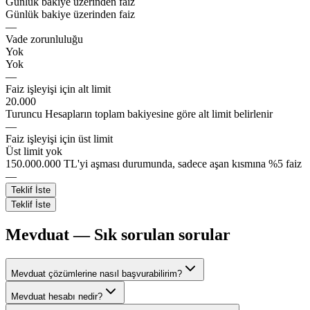
Günlük bakiye üzerinden faiz
Günlük bakiye üzerinden faiz
—
Vade zorunluluğu
Yok
Yok
—
Faiz işleyişi için alt limit
20.000
Turuncu Hesapların toplam bakiyesine göre alt limit belirlenir
—
Faiz işleyişi için üst limit
Üst limit yok
150.000.000 TL'yi aşması durumunda, sadece aşan kısmına %5 faiz
—
Teklif İste
Teklif İste
Mevduat
— Sık sorulan sorular
Mevduat çözümlerine nasıl başvurabilirim?
Mevduat hesabı nedir?