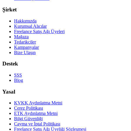
Şirket
Hakkımızda
Kurumsal Alıcılar
Freelance Satış Ağı Üyeleri
Mağaza
Tedarikçiler
Kampanyalar
Bize Ulaşın
Destek
SSS
Blog
Yasal
KVKK Aydınlatma Metni
Çerez Politikası
ETK Aydınlatma Metni
Bilgi Güvenliği
Cayma ve İptal Politikası
Freelance Satış Ağı Üyeliği Sözleşmesi