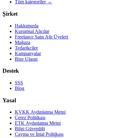
Tüm kategoriler
→
Şirket
Hakkımızda
Kurumsal Alıcılar
Freelance Satış Ağı Üyeleri
Mağaza
Tedarikçiler
Kampanyalar
Bize Ulaşın
Destek
SSS
Blog
Yasal
KVKK Aydınlatma Metni
Çerez Politikası
ETK Aydınlatma Metni
Bilgi Güvenliği
Cayma ve İptal Politikası