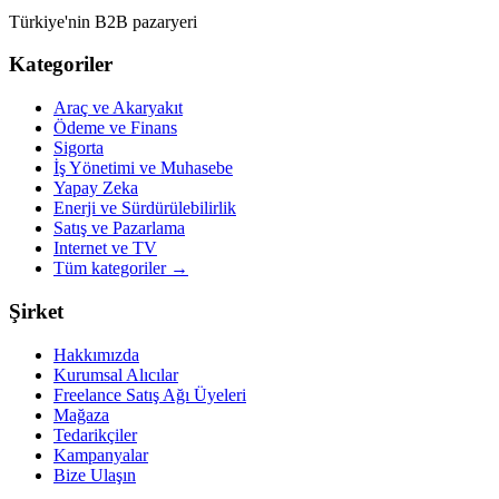
Türkiye'nin B2B pazaryeri
Kategoriler
Araç ve Akaryakıt
Ödeme ve Finans
Sigorta
İş Yönetimi ve Muhasebe
Yapay Zeka
Enerji ve Sürdürülebilirlik
Satış ve Pazarlama
Internet ve TV
Tüm kategoriler
→
Şirket
Hakkımızda
Kurumsal Alıcılar
Freelance Satış Ağı Üyeleri
Mağaza
Tedarikçiler
Kampanyalar
Bize Ulaşın