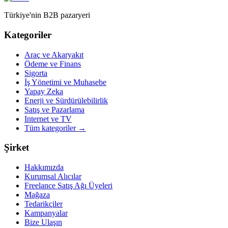
Türkiye'nin B2B pazaryeri
Kategoriler
Araç ve Akaryakıt
Ödeme ve Finans
Sigorta
İş Yönetimi ve Muhasebe
Yapay Zeka
Enerji ve Sürdürülebilirlik
Satış ve Pazarlama
Internet ve TV
Tüm kategoriler
→
Şirket
Hakkımızda
Kurumsal Alıcılar
Freelance Satış Ağı Üyeleri
Mağaza
Tedarikçiler
Kampanyalar
Bize Ulaşın