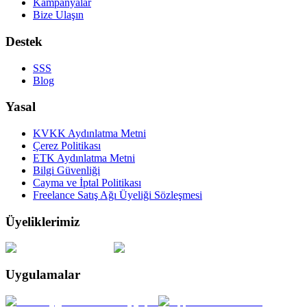
Kampanyalar
Bize Ulaşın
Destek
SSS
Blog
Yasal
KVKK Aydınlatma Metni
Çerez Politikası
ETK Aydınlatma Metni
Bilgi Güvenliği
Cayma ve İptal Politikası
Freelance Satış Ağı Üyeliği Sözleşmesi
Üyeliklerimiz
Uygulamalar