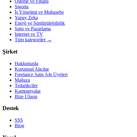
Ödeme ve Finans
Sigorta
İş Yönetimi ve Muhasebe
Yapay Zeka
Enerji ve Sürdürülebilirlik
Satış ve Pazarlama
Internet ve TV
Tüm kategoriler
→
Şirket
Hakkımızda
Kurumsal Alıcılar
Freelance Satış Ağı Üyeleri
Mağaza
Tedarikçiler
Kampanyalar
Bize Ulaşın
Destek
SSS
Blog