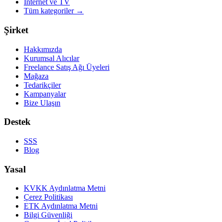
Internet ve TV
Tüm kategoriler
→
Şirket
Hakkımızda
Kurumsal Alıcılar
Freelance Satış Ağı Üyeleri
Mağaza
Tedarikçiler
Kampanyalar
Bize Ulaşın
Destek
SSS
Blog
Yasal
KVKK Aydınlatma Metni
Çerez Politikası
ETK Aydınlatma Metni
Bilgi Güvenliği