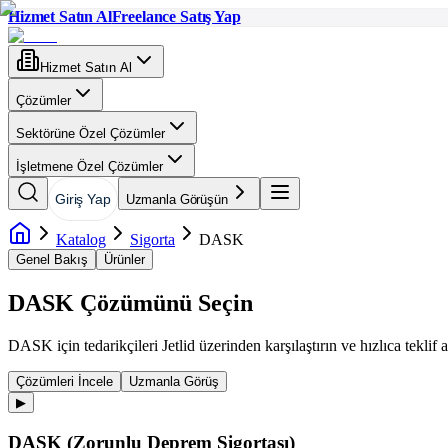
Hizmet Satın Al
Freelance Satış Yap
Hizmet Satın Al
Çözümler
Sektörüne Özel Çözümler
İşletmene Özel Çözümler
Giriş Yap
Uzmanla Görüşün
Katalog
Sigorta
DASK
Genel Bakış
Ürünler
DASK
Çözümünü Seçin
DASK
için tedarikçileri Jetlid üzerinden karşılaştırın ve hızlıca teklif a
Çözümleri İncele
Uzmanla Görüş
▶
DASK (Zorunlu Deprem Sigortası)