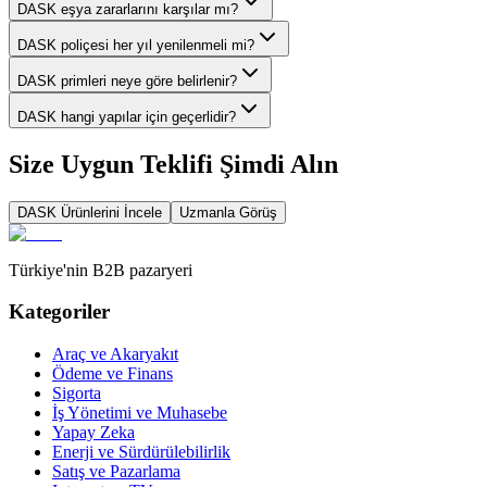
DASK eşya zararlarını karşılar mı?
DASK poliçesi her yıl yenilenmeli mi?
DASK primleri neye göre belirlenir?
DASK hangi yapılar için geçerlidir?
Size Uygun Teklifi Şimdi Alın
DASK
Ürünlerini İncele
Uzmanla Görüş
Türkiye'nin B2B pazaryeri
Kategoriler
Araç ve Akaryakıt
Ödeme ve Finans
Sigorta
İş Yönetimi ve Muhasebe
Yapay Zeka
Enerji ve Sürdürülebilirlik
Satış ve Pazarlama