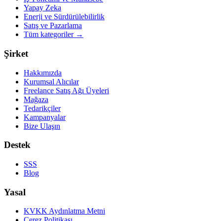
Yapay Zeka
Enerji ve Sürdürülebilirlik
Satış ve Pazarlama
Tüm kategoriler
→
Şirket
Hakkımızda
Kurumsal Alıcılar
Freelance Satış Ağı Üyeleri
Mağaza
Tedarikçiler
Kampanyalar
Bize Ulaşın
Destek
SSS
Blog
Yasal
KVKK Aydınlatma Metni
Çerez Politikası