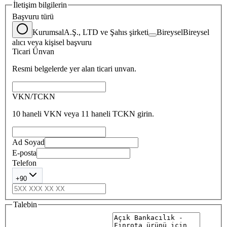
İletişim bilgilerin
Başvuru türü
Kurumsal
A.Ş., LTD ve Şahıs şirketi
Bireysel
Bireysel
alıcı veya kişisel başvuru
Ticari Ünvan
Resmi belgelerde yer alan ticari unvan.
VKN/TCKN
10 haneli VKN veya 11 haneli TCKN girin.
Ad Soyad
E-posta
Telefon
+90
Talebin