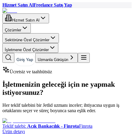
Hizmet Satın Al
Freelance Satış Yap
Hizmet Satın Al
Çözümler
Sektörüne Özel Çözümler
İşletmene Özel Çözümler
Giriş Yap
Uzmanla Görüşün
Ücretsiz ve taahhütsüz
İşletmenizin geleceği için ne yapmak
istiyorsunuz?
Her teklif talebini bir Jetlid uzmanı inceler; ihtiyacına uygun iş
ortaklarını seçer ve süreç boyunca sana eşlik eder.
Teklif talebi:
Açık Bankacılık - Finrota
Finrota
Ürün detayı