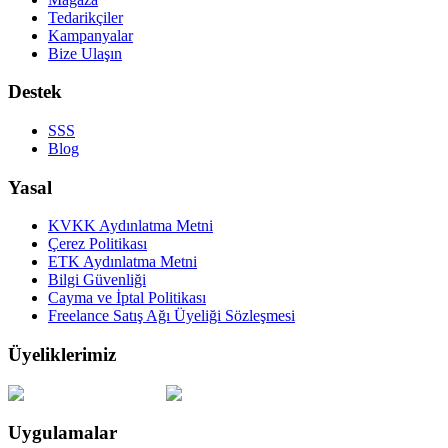
Tedarikçiler
Kampanyalar
Bize Ulaşın
Destek
SSS
Blog
Yasal
KVKK Aydınlatma Metni
Çerez Politikası
ETK Aydınlatma Metni
Bilgi Güvenliği
Cayma ve İptal Politikası
Freelance Satış Ağı Üyeliği Sözleşmesi
Üyeliklerimiz
Uygulamalar