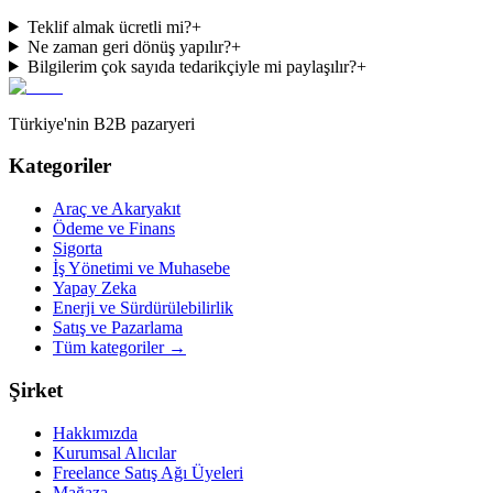
Teklif almak ücretli mi?
+
Ne zaman geri dönüş yapılır?
+
Bilgilerim çok sayıda tedarikçiyle mi paylaşılır?
+
Türkiye'nin B2B pazaryeri
Kategoriler
Araç ve Akaryakıt
Ödeme ve Finans
Sigorta
İş Yönetimi ve Muhasebe
Yapay Zeka
Enerji ve Sürdürülebilirlik
Satış ve Pazarlama
Tüm kategoriler
→
Şirket
Hakkımızda
Kurumsal Alıcılar
Freelance Satış Ağı Üyeleri
Mağaza