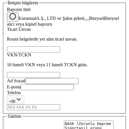
İletişim bilgilerin
Başvuru türü
Kurumsal
A.Ş., LTD ve Şahıs şirketi
Bireysel
Bireysel
alıcı veya kişisel başvuru
Ticari Ünvan
Resmi belgelerde yer alan ticari unvan.
VKN/TCKN
10 haneli VKN veya 11 haneli TCKN girin.
Ad Soyad
E-posta
Telefon
+90
Talebin