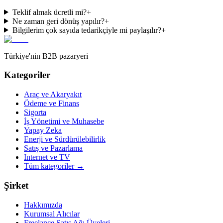
Teklif almak ücretli mi?
+
Ne zaman geri dönüş yapılır?
+
Bilgilerim çok sayıda tedarikçiyle mi paylaşılır?
+
Türkiye'nin B2B pazaryeri
Kategoriler
Araç ve Akaryakıt
Ödeme ve Finans
Sigorta
İş Yönetimi ve Muhasebe
Yapay Zeka
Enerji ve Sürdürülebilirlik
Satış ve Pazarlama
Internet ve TV
Tüm kategoriler
→
Şirket
Hakkımızda
Kurumsal Alıcılar
Freelance Satış Ağı Üyeleri