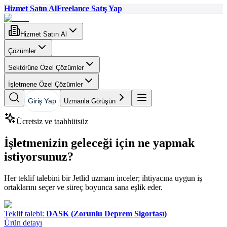
Hizmet Satın Al
Freelance Satış Yap
Hizmet Satın Al
Çözümler
Sektörüne Özel Çözümler
İşletmene Özel Çözümler
Giriş Yap
Uzmanla Görüşün
Ücretsiz ve taahhütsüz
İşletmenizin geleceği için ne yapmak
istiyorsunuz?
Her teklif talebini bir Jetlid uzmanı inceler; ihtiyacına uygun iş
ortaklarını seçer ve süreç boyunca sana eşlik eder.
Teklif talebi:
DASK (Zorunlu Deprem Sigortası)
Ürün detayı