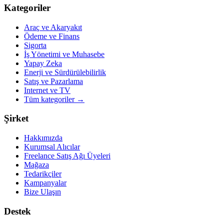
Kategoriler
Araç ve Akaryakıt
Ödeme ve Finans
Sigorta
İş Yönetimi ve Muhasebe
Yapay Zeka
Enerji ve Sürdürülebilirlik
Satış ve Pazarlama
Internet ve TV
Tüm kategoriler
→
Şirket
Hakkımızda
Kurumsal Alıcılar
Freelance Satış Ağı Üyeleri
Mağaza
Tedarikçiler
Kampanyalar
Bize Ulaşın
Destek