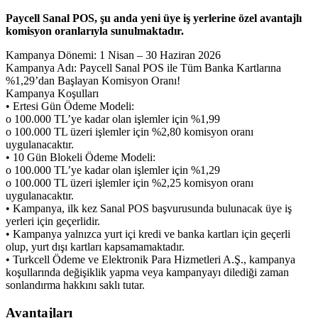
Paycell Sanal POS, şu anda yeni üye iş yerlerine özel avantajlı
komisyon oranlarıyla sunulmaktadır.
Kampanya Dönemi: 1 Nisan – 30 Haziran 2026
Kampanya Adı: Paycell Sanal POS ile Tüm Banka Kartlarına
%1,29’dan Başlayan Komisyon Oranı!
Kampanya Koşulları
• Ertesi Gün Ödeme Modeli:
o 100.000 TL’ye kadar olan işlemler için %1,99
o 100.000 TL üzeri işlemler için %2,80 komisyon oranı
uygulanacaktır.
• 10 Gün Blokeli Ödeme Modeli:
o 100.000 TL’ye kadar olan işlemler için %1,29
o 100.000 TL üzeri işlemler için %2,25 komisyon oranı
uygulanacaktır.
• Kampanya, ilk kez Sanal POS başvurusunda bulunacak üye iş
yerleri için geçerlidir.
• Kampanya yalnızca yurt içi kredi ve banka kartları için geçerli
olup, yurt dışı kartları kapsamamaktadır.
• Turkcell Ödeme ve Elektronik Para Hizmetleri A.Ş., kampanya
koşullarında değişiklik yapma veya kampanyayı dilediği zaman
sonlandırma hakkını saklı tutar.
Avantajları