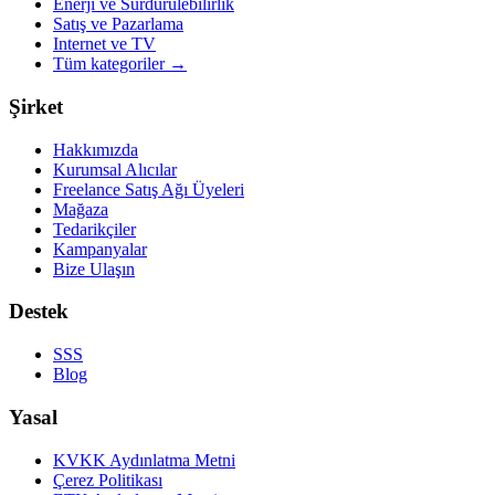
Enerji ve Sürdürülebilirlik
Satış ve Pazarlama
Internet ve TV
Tüm kategoriler
→
Şirket
Hakkımızda
Kurumsal Alıcılar
Freelance Satış Ağı Üyeleri
Mağaza
Tedarikçiler
Kampanyalar
Bize Ulaşın
Destek
SSS
Blog
Yasal
KVKK Aydınlatma Metni
Çerez Politikası