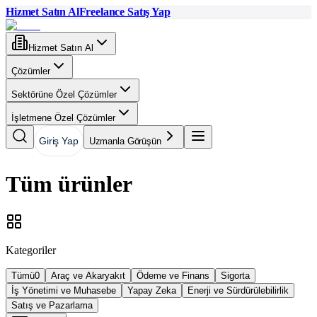
Hizmet Satın Al
Freelance Satış Yap
Hizmet Satın Al
Çözümler
Sektörüne Özel Çözümler
İşletmene Özel Çözümler
Giriş Yap
Uzmanla Görüşün
Tüm ürünler
Kategoriler
Tümü
0
Araç ve Akaryakıt
Ödeme ve Finans
Sigorta
İş Yönetimi ve Muhasebe
Yapay Zeka
Enerji ve Sürdürülebilirlik
Satış ve Pazarlama