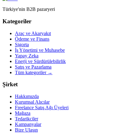
Türkiye'nin B2B pazaryeri
Kategoriler
Araç ve Akaryakıt
Ödeme ve Finans
Sigorta
İş Yönetimi ve Muhasebe
Yapay Zeka
Enerji ve Sürdürülebilirlik
Satış ve Pazarlama
Tüm kategoriler
→
Şirket
Hakkımızda
Kurumsal Alıcılar
Freelance Satış Ağı Üyeleri
Mağaza
Tedarikçiler
Kampanyalar
Bize Ulaşın