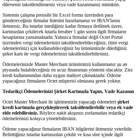
dilerseniz taksitlendirmeniz veya vade kazanmanız mümkün.
Sistemin çalışma prensibi bir Excel formu üzerinden para
göndereceğiniz firmalar listesini hazırlamanız ve IBAN'larını
iletmeniz. Bu tutarlar istediğiniz kadar firmaya iletilmek üzere,
kartınızdan çekilecek tutarla beraber 1 gün sonra ilgili firmaların
hesaplarına yansımaktadır. Yalnızca firmalar değil Octet Portal
üzerinden vergi ödemelerinizi taksitlendirebileceğiniz, (tüm vergi
ödemeleriniz) için kullanabileceğiniz bu ürünümüzde dilediğiniz
şirket kartı ile vergi ödemelerinizi taksitlendirebilirsiniz.
Ödemelerinizde Master Merchant ürünümüzü kullanmanız şu an
piyasada bulabileceğiniz en ucuz finansman yöntemi olacaktır. Zira
kredi kullanımından daha uygun maliyet çıkmaktadır. Ödeme
yapacağınız firmaların Octet müşterisi olmasına gerek yoktur.
Tedarikçi Ödemelerinizi Şirket Kartınızla Yapın, Vade Kazanın
Octet Master Merchant ile işletmenizin yapacağı ödemeleri
şirket
kredi kartınızla gerçekleştirerek taksitlendirebilir veya ek vade
elde edebilirsiniz.
Böylece nakit akışınızı zorlamadan tedarikçi
ödemelerinizi kolayca yönetebilirsiniz.
Ödeme yapacağınız firmaların IBAN bilgilerini iletmeniz yeterlidir.
Belirttiğiniz tutarlar kartınızdan çekilir ve kısa süre içinde ilgili